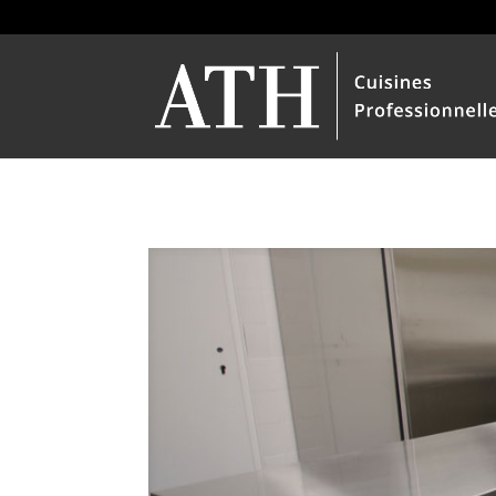
+33 (0)4 89 22 11 02
info@azurtechotel.fr