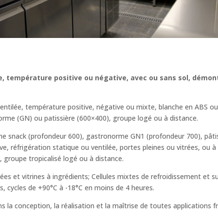
, température positive ou négative, avec ou sans sol, démont
 ventilée, température positive, négative ou mixte, blanche en ABS ou
norme (GN) ou patissière (600×400), groupe logé ou à distance.
mme snack (profondeur 600), gastronorme GN1 (profondeur 700), pâtis
, réfrigération statique ou ventilée, portes pleines ou vitrées, ou à t
 groupe tropicalisé logé ou à distance.
ées et vitrines à ingrédients; Cellules mixtes de refroidissement et s
is, cycles de +90°C à -18°C en moins de 4 heures.
la conception, la réalisation et la maîtrise de toutes applications fr